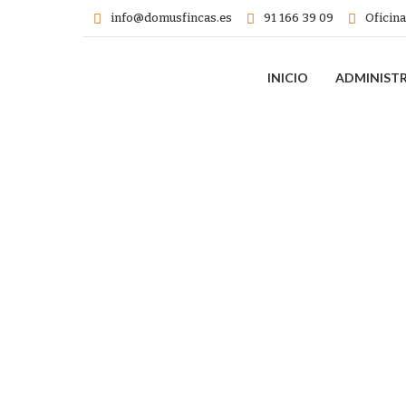
info@domusfincas.es
91 166 39 09
Oficina
INICIO
ADMINIST