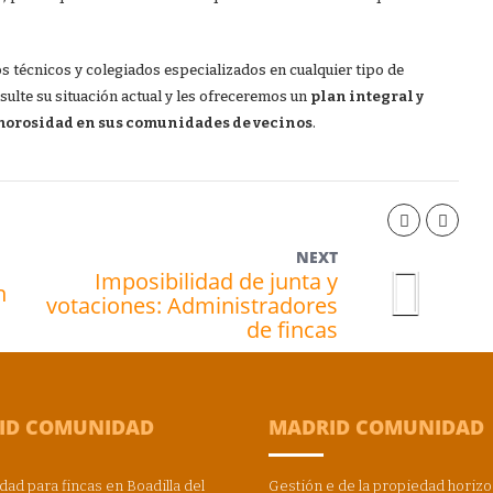
s técnicos y colegiados especializados en cualquier tipo de
nsulte su situación actual y les ofreceremos un
plan integral y
orosidad en sus comunidades de vecinos
.
NEXT
Imposibilidad de junta y
n
votaciones: Administradores
de fincas
ID COMUNIDAD
MADRID COMUNIDAD
dad para fincas en Boadilla del
Gestión e de la propiedad horizo