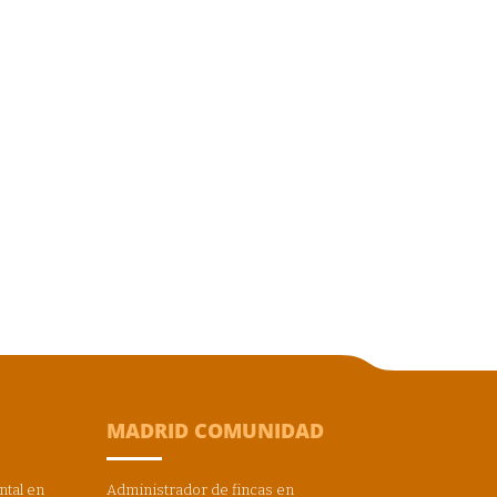
MADRID COMUNIDAD
ntal en
Administrador de fincas en