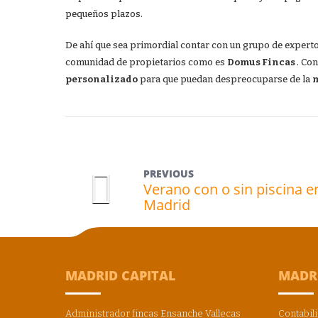
pequeños plazos.
De ahí que sea primordial contar con un grupo de experto
comunidad de propietarios como es
Domus Fincas
. Co
personalizado
para que puedan despreocuparse de la
m
PREVIOUS
Verano con o sin piscina e
Madrid
MADRID CAPITAL
MADR
Administrador fincas Ensanche Vallecas
Contabili