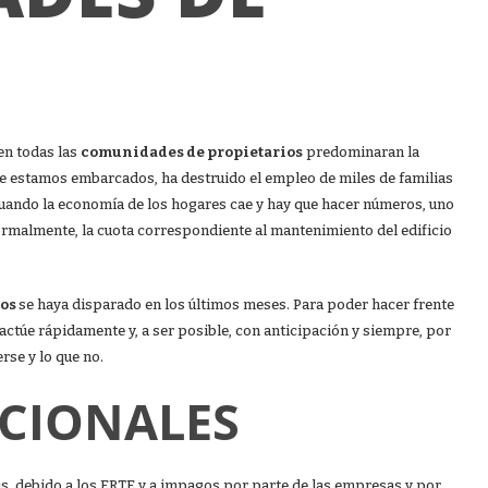
en todas las
comunidades de propietarios
predominaran la
que estamos embarcados, ha destruido el empleo de miles de familias
cuando la economía de los hogares cae y hay que hacer números, uno
normalmente, la cuota correspondiente al mantenimiento del edificio
nos
se haya disparado en los últimos meses. Para poder hacer frente
e actúe rápidamente y, a ser posible, con anticipación y siempre, por
rse y lo que no.
PCIONALES
is, debido a los ERTE y a impagos por parte de las empresas y por