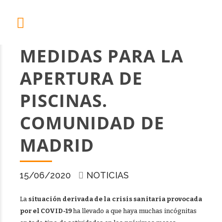
MEDIDAS PARA LA
APERTURA DE
PISCINAS.
COMUNIDAD DE
MADRID
15/06/2020
NOTICIAS
La
situación derivada de la
crisis sanitaria provocada
por el
COVID-19
ha llevado a que haya muchas incógnitas