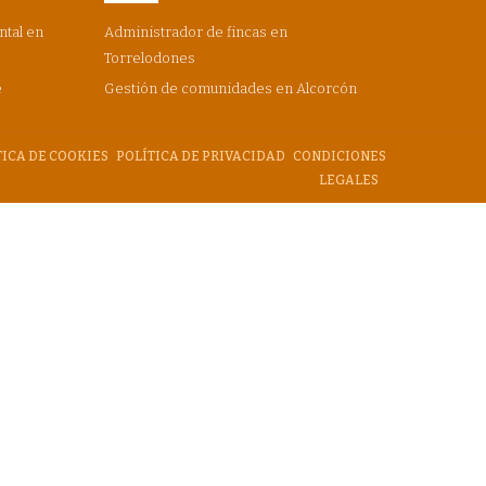
ntal en
Administrador de fincas en
Torrelodones
e
Gestión de comunidades en Alcorcón
TICA DE COOKIES
POLÍTICA DE PRIVACIDAD
CONDICIONES
LEGALES