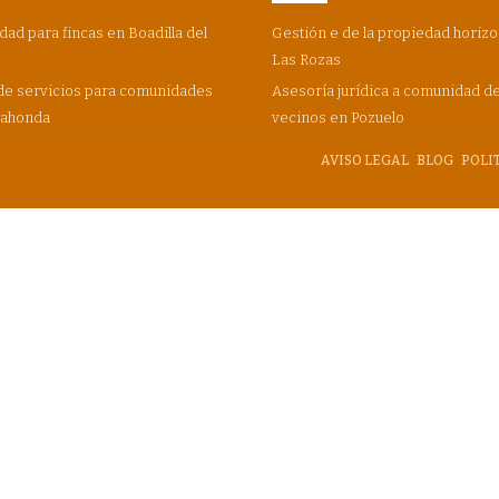
dad para fincas en Boadilla del
Gestión e de la propiedad horizo
Las Rozas
de servicios para comunidades
Asesoría jurídica a comunidad d
dahonda
vecinos en Pozuelo
AVISO LEGAL
BLOG
POLI