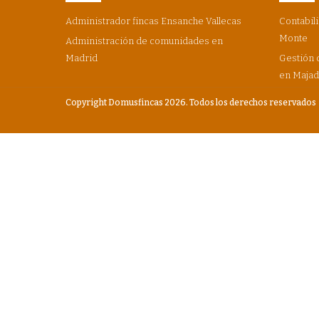
Administrador fincas Ensanche Vallecas
Contabili
Monte
Administración de comunidades en
Madrid
Gestión 
en Maja
Copyright Domusfincas 2026. Todos los derechos reservados