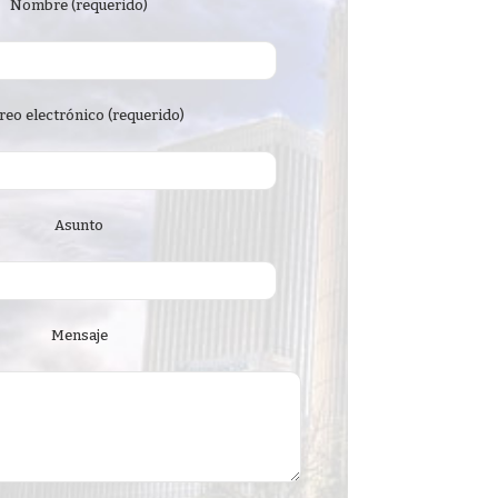
Nombre (requerido)
reo electrónico (requerido)
Asunto
Mensaje