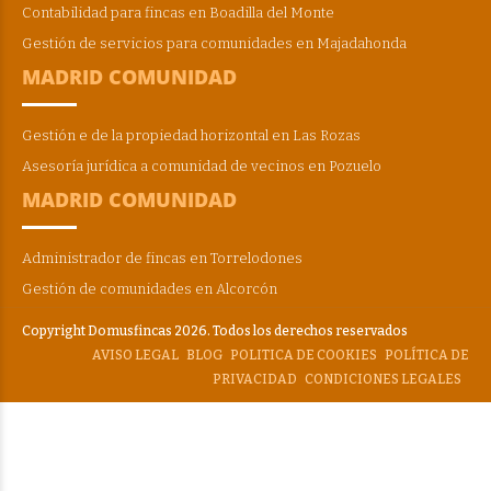
Contabilidad para fincas en Boadilla del Monte
Gestión de servicios para comunidades en Majadahonda
MADRID COMUNIDAD
Gestión e de la propiedad horizontal en Las Rozas
Asesoría jurídica a comunidad de vecinos en Pozuelo
MADRID COMUNIDAD
Administrador de fincas en Torrelodones
Gestión de comunidades en Alcorcón
Copyright Domusfincas 2026. Todos los derechos reservados
AVISO LEGAL
BLOG
POLITICA DE COOKIES
POLÍTICA DE
PRIVACIDAD
CONDICIONES LEGALES