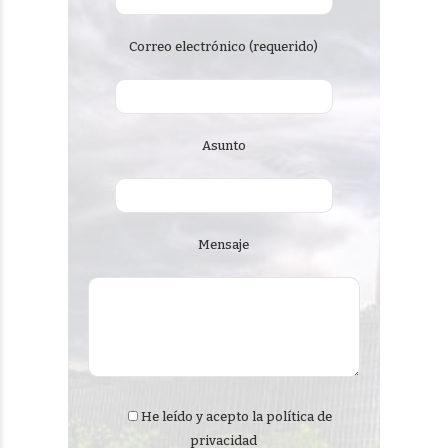
Correo electrónico (requerido)
Asunto
Mensaje
He leído y acepto la
política de
privacidad